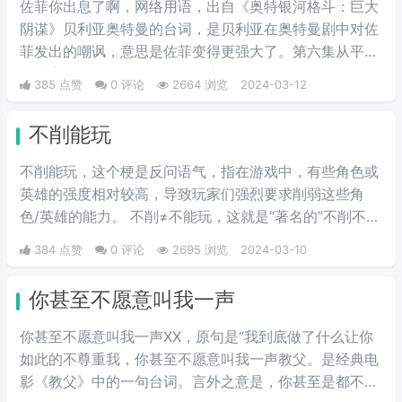
佐菲你出息了啊，网络用语，出自《奥特银河格斗：巨大
阴谋》贝利亚奥特曼的台词，是贝利亚在奥特曼剧中对佐
菲发出的嘲讽，意思是佐菲变得更强大了。第六集从平行
时空穿越过来的贝利亚早期形态嘲讽佐菲，你还有星星的
385 点赞
0 评论
2664 浏览
2024-03-12
标志啊，佐菲你出息了。
不削能玩
不削能玩，这个梗是反问语气，指在游戏中，有些角色或
英雄的强度相对较高，导致玩家们强烈要求削弱这些角
色/英雄的能力。 不削≠不能玩，这就是“著名的”不削不等
式。
384 点赞
0 评论
2695 浏览
2024-03-10
你甚至不愿意叫我一声
你甚至不愿意叫我一声XX，原句是“我到底做了什么让你
如此的不尊重我，你甚至不愿意叫我一声教父。是经典电
影《教父》中的一句台词。言外之意是，你甚至是都不拿