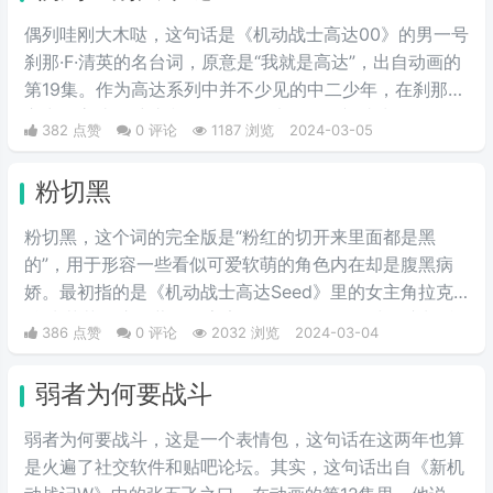
偶列哇刚大木哒，这句话是《机动战士高达00》的男一号
刹那·F·清英的名台词，原意是“我就是高达”，出自动画的
第19集。作为高达系列中并不少见的中二少年，在刹那的
心中，高达是维护和平的象征，也是他渴望成为的存在。
382 点赞
0 评论
1187 浏览
2024-03-05
偶列哇刚大木哒则是这句话的音译。
粉切黑
粉切黑，这个词的完全版是“粉红的切开来里面都是黑
的”，用于形容一些看似可爱软萌的角色内在却是腹黑病
娇。最初指的是《机动战士高达Seed》里的女主角拉克
丝·克莱茵。这位著名的宇宙歌姬，PLANT星球前议长希
386 点赞
0 评论
2032 浏览
2024-03-04
格尔之女有着可爱的外表和成熟的政治手腕。后来从她这
里，粉丝们发现在高达乃至其他许多动漫作品中，许多有
弱者为何要战斗
着粉色头发的美少女在可爱的外表下都隐藏着腹黑的本
质。
弱者为何要战斗，这是一个表情包，这句话在这两年也算
是火遍了社交软件和贴吧论坛。其实，这句话出自《新机