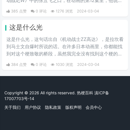
动战记W》中的张五飞之口，在动画的第12集里，他说出
了这句名言。不过国内的高达粉丝对张五飞这个角色可以
385 点赞
0 评论
1276 浏览
2024-03-04
说是感情复杂，作为少有的国人角色，他虽然嫉恶如仇，
却时常因为性格偏执而犯二，实在是让人又爱又恨。
这是什么光
这是什么光，这句话出自《机动战士ZZ高达》，是拉坎看
到马士文自爆时所说的话。在许多日本动画里，你都能找
到对这个梗致敬的桥段，虽然我完全没有找到这个梗的笑
点就是了。
384 点赞
0 评论
1030 浏览
2024-03-04
Copyright © 2026 All rights reserved. 热梗百科
滇ICP备
17007703号-14
关于我们
用户协议
隐私政策
版权声明
会员中心