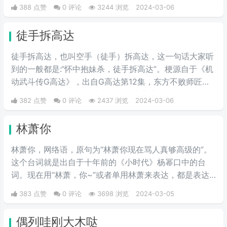
我当朋友，我凭什么要帮你的忙。
388 点赞
0 评论
3244 浏览
2024-03-06
徒手拆高达
徒手拆高达，也叫空手（徒手）拆高达，这一句话大家听
到的一般都是:“怀中抱妹杀，徒手拆高达”。梗源自于《机
动武斗传G高达》，出自G高达第12集，东方不败师匠首
次登场就徒手用多蒙的头巾拆了恶魔高度的眷属MS，也
382 点赞
0 评论
2437 浏览
2024-03-06
是空手拆高达一梗的由来。
林萧你
林萧你，网络语，原句为“林萧你现在骂人真够高级的”。
这个台词就是出自于十年前的《小时代》杨幂口中的台
词。现在用“林萧，你~”或者单用林萧来表达，都是表达
的一种阴阳怪气的意思。这三个字表示别人在对于某件事
383 点赞
0 评论
3698 浏览
2024-03-05
情评判的时候运用的非常巧妙，就传说中的说话，不带脏
字！
偶列哇刚大木哒