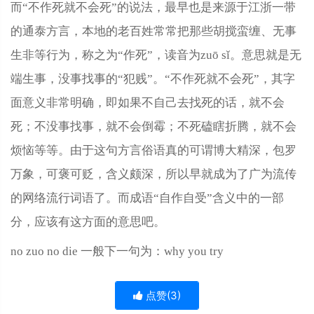
而“不作死就不会死”的说法，最早也是来源于江浙一带
的通泰方言，本地的老百姓常常把那些胡搅蛮缠、无事
生非等行为，称之为“作死”，读音为zuō sǐ。意思就是无
端生事，没事找事的“犯贱”。“不作死就不会死”，其字
面意义非常明确，即如果不自己去找死的话，就不会
死；不没事找事，就不会倒霉；不死磕瞎折腾，就不会
烦恼等等。由于这句方言俗语真的可谓博大精深，包罗
万象，可褒可贬，含义颇深，所以早就成为了广为流传
的网络流行词语了。而成语“自作自受”含义中的一部
分，应该有这方面的意思吧。
no zuo no die 一般下一句为：why you try
点赞(
3
)