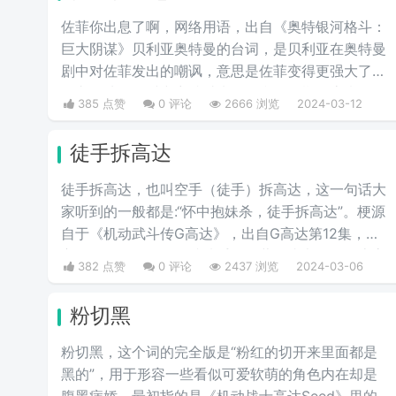
佐菲你出息了啊，网络用语，出自《奥特银河格斗：
巨大阴谋》贝利亚奥特曼的台词，是贝利亚在奥特曼
剧中对佐菲发出的嘲讽，意思是佐菲变得更强大了。
第六集从平行时空穿越过来的贝利亚早期形态嘲讽佐
385 点赞
0 评论
2666 浏览
2024-03-12
菲，你还有星星的标志啊，佐菲你出息了。
徒手拆高达
徒手拆高达，也叫空手（徒手）拆高达，这一句话大
家听到的一般都是:“怀中抱妹杀，徒手拆高达”。梗源
自于《机动武斗传G高达》，出自G高达第12集，东
方不败师匠首次登场就徒手用多蒙的头巾拆了恶魔高
382 点赞
0 评论
2437 浏览
2024-03-06
度的眷属MS，也是空手拆高达一梗的由来。
粉切黑
粉切黑，这个词的完全版是“粉红的切开来里面都是
黑的”，用于形容一些看似可爱软萌的角色内在却是
腹黑病娇。最初指的是《机动战士高达Seed》里的