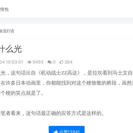
表情包
络流行语
什么光
04 10:03:01
9493
0
384
么光，这句话出自《机动战士ZZ高达》，是拉坎看到马士文
。在许多日本动画里，你都能找到对这个梗致敬的桥段，虽然
这个梗的笑点就是了。
在笔者看来，这句话最正确的应答方式是这样的。
点赞(
384
)