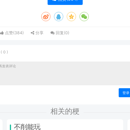
点赞(
384
)
分享
回复(
0
)
表
(
0
)
登录
相关的梗
不削能玩