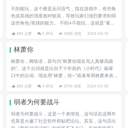
不削能玩，这个梗是反问语气，指在游戏中，有些角
色或英雄的强度相对较高，导致玩家们强烈要求削弱
这些角色/英雄的能力。 不削≠不能玩，这就是“著名
的”不削不等式。
384 点赞
0 评论
2696 浏览
2024-03-10
林萧你
林萧你，网络语，原句为“林萧你现在骂人真够高级
的”。这个台词就是出自于十年前的《小时代》杨幂
口中的台词。现在用“林萧，你~”或者单用林萧来表
达，都是表达的一种阴阳怪气的意思。这三个字表示
383 点赞
0 评论
3704 浏览
2024-03-05
别人在对于某件事情评判的时候运用的非常巧妙，就
传说中的说话，不带脏字！
弱者为何要战斗
弱者为何要战斗，这是一个表情包，这句话在这两年
也算是火遍了社交软件和贴吧论坛。其实，这句话出
自《新机动战记W》中的张五飞之口，在动画的第12