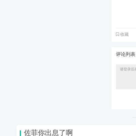
收藏
评论列
佐菲你出息了啊