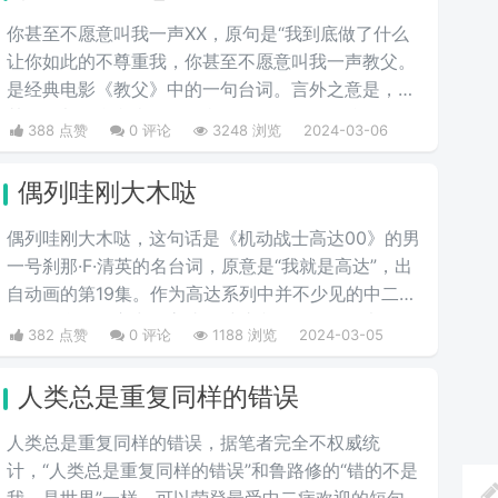
你甚至不愿意叫我一声XX，原句是“我到底做了什么
让你如此的不尊重我，你甚至不愿意叫我一声教父。
是经典电影《教父》中的一句台词。言外之意是，你
甚至是都不拿我当朋友，我凭什么要帮你的忙。
388 点赞
0 评论
3248 浏览
2024-03-06
偶列哇刚大木哒
偶列哇刚大木哒，这句话是《机动战士高达00》的男
一号刹那·F·清英的名台词，原意是“我就是高达”，出
自动画的第19集。作为高达系列中并不少见的中二少
年，在刹那的心中，高达是维护和平的象征，也是他
382 点赞
0 评论
1188 浏览
2024-03-05
渴望成为的存在。偶列哇刚大木哒则是这句话的音
译。
人类总是重复同样的错误
人类总是重复同样的错误，据笔者完全不权威统
计，“人类总是重复同样的错误”和鲁路修的“错的不是
我，是世界”一样，可以荣登最受中二病欢迎的短句