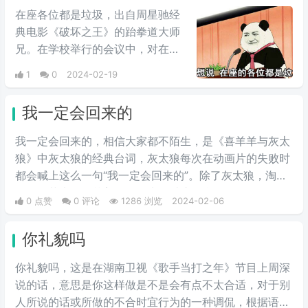
情包，火于知乎，该词也被《咬文
在座各位都是垃圾，出自周星驰经
嚼字》评为2017年度十大流行语之
典电影《破坏之王》的跆拳道大师
一，现在多用于聊天中的表情包。
兄。在学校举行的会议中，对在座
所有人说：不要...不要误会，我不
1
0
2024-02-19
是针对你，我是说在座各位都是垃
圾。
我一定会回来的
我一定会回来的，相信大家都不陌生，是《喜羊羊与灰太
狼》中灰太狼的经典台词，灰太狼每次在动画片的失败时
都会喊上这么一句“我一定会回来的”。除了灰太狼，淘
淘，细菌大王，艾美将军等也说过这句台词。
0 点赞
0 评论
1286 浏览
2024-02-06
你礼貌吗
你礼貌吗，这‌‌‌‌‌‌‌‌是在湖南卫视《歌手当打之年》节目上周深
说的话，意思是你这样做是不是会有点不太合适，对于别
人所说的话或所做的不合时宜行为的一种调侃，根据语境