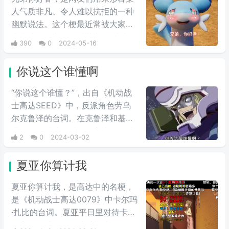
人气质非凡、令人难以抗拒的一种
幽默说法。这个梗最近常被大家用
来表达同性之间的爱慕之情/或者单
390
0
2024-05-16
纯跟风玩梗。最初来自qq用户云溪
在qq空间上发布的一些两位男人深
你说这个谁懂啊
情互动的表情包，此时这个梗已经
初具雏形。而后来随着chikawa的
“你说这个谁懂？”，出自《机动战
流行，有网友开始给chikawa配上
士高达SEED》中，反派角色劳乌
这类文字，两者融合后意外爆火，
尔克鲁泽的台词。在克鲁泽和基拉
表情包泛滥，传播得到处都是。
进行最终对峙的时候，高‌‌‌‌‌‌‌‌达seed中
2
0
2024-03-02
大反派反驳主角嘴炮攻击时的用
语，他说出这句台词，非常具有新
夏亚你算计我
鲜感。经常会在一些冗长难懂的台
词之后，有人引用这句话来进行吐
夏亚你算计我，是高达中的名梗，
槽。
是《机动战士高达0079》中卡尔玛
·扎比的台词。夏亚平日里对待卡尔
玛完全是以友人的关系相处，但是