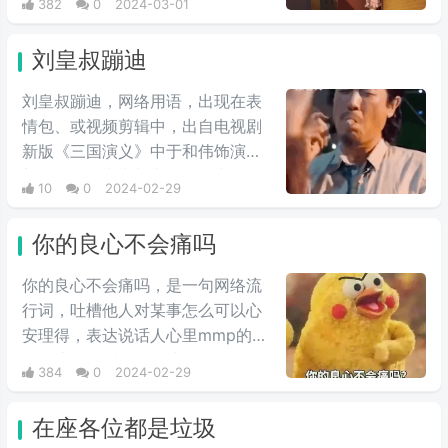
382
0
2024-03-01
说到头卡尔玛也是夏亚的仇人扎比
家的人，因此在夏亚的复仇计划
刘皇叔蹦迪
中，自然是盘算着何时送葬这位“友
人”，尽管夏亚也承认卡尔玛作为友
刘皇叔蹦迪，网络用语，出现在表
人不错，不过还是用计谋误导他陷
情包、或视频剪辑中，出自电视剧
入被击落的境地，并且大笑。
新版《三国演义》中于和伟饰演的
刘备台词。常常与电影《一出好
10
0
2024-02-29
戏》中于和伟饰演的张总在海岛上
的蹦迪戏份剪辑在一起，形成较大
你的良心不会痛吗
反差，鬼畜视频收到很多人的喜
爱，由于这个背景音乐很上头，引
你的良心不会痛吗，是一句网络流
起很多抖友跟风。
行词，吐槽他人对某事怎么可以心
安理得，表达说话人心里mmp的心
情。这里的“痛”含有“内疚、愧疚、
384
0
2024-02-29
不好意思”等含义，并不是“疼痛”的
意思。网络上主要用于吐槽别人不
在座各位都是垃圾
会内疚吗，来源于热图鹦鹉兄弟表