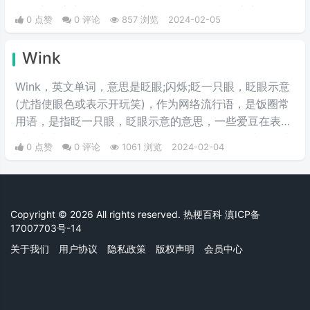
可贬义可褒义，但是总体来指别人所做行为有唐突，不合
0 点赞
0 评论
857 浏览
2024-02-05
时宜的回应。现多被用作表情包。
Wink
Wink，英文单词，意思是眨眼;闪烁;眨一只眼，眨眼示意
(尤指使眼色或表示开玩笑)，作为网络流行语，是饭圈常
用语，是指眨一只眼，眨眼示意的意思，一些爱豆在表演
时经常也会做眨眼放电动作。还记得霞仙子眨眼睛的那张
0 点赞
0 评论
1061 浏览
2024-02-04
动图，大概就是这个词的图解了。一般在聊天中常用作表
情包。
Copyright © 2026 All rights reserved. 热梗百科
滇ICP备
17007703号-14
关于我们
用户协议
隐私政策
版权声明
会员中心