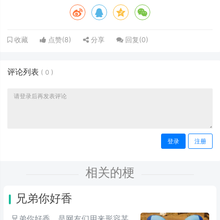
点赞(
8
)
分享
回复(
0
)
收藏
评论列表
(
0
)
登录
注册
相关的梗
兄弟你好香
兄弟你好香，是网友们用来形容某