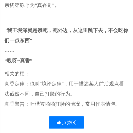
亲切第称呼为“真香哥”。
“我王境泽就是饿死，死外边，从这里跳下去，不会吃你
们一点东西”
……
“哎呀~真香”
相关的梗：
真香定律：也叫“境泽定律”，用于描述某人前后观点看
法截然不同，自己打脸的行为。
真香警告：吐槽被啪啪打脸的情况，常用作表情包。
点赞(
8
)