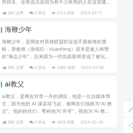
而得名。还有说法是因为有不少姓熊的人在这里建了
新屋子，名字由此而来。具体原因是否如此，也搞不
384 点赞
0 评论
2123 浏览
2024-03-11
清楚了。但是新屋熊大学的名字，比这个985大学更
广为人知的外号“关山口职业技术学院”，帅气多了。
海鞭少年
海鞭少年，是网友对英雄联盟职业选手唐焕烽的蔑
称，唐焕烽（游戏ID：Huanfeng）原本是被人称赞
的“海边少年”，后来因为一些负面新闻变成了被玩家
们接连嘲讽的“海鞭少年”。
386 点赞
0 评论
2480 浏览
2024-03-09
ai教父
ai教父，是网友对李一舟的调侃，他是一位自媒体博
主，因为他把 AI 课卖得飞起，被网友们戏称为“AI 教
父”。他的粉丝们，尊称他为“舟哥”，视他为“AI 教
父”。然而，质疑声从未停止。有人说他是割韭菜
386 点赞
0 评论
1929 浏览
2024-02-26
的“知识网红”，有人说他的课程是“智商税”。