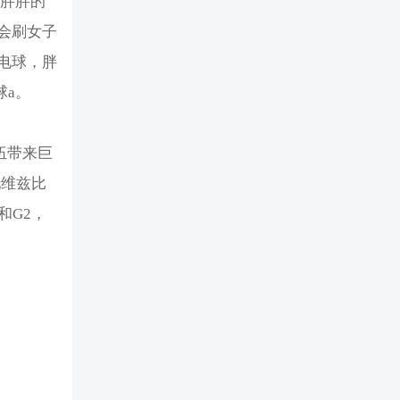
位胖胖的
会刷女子
电球，胖
球a。
伍带来巨
托维兹比
和G2，