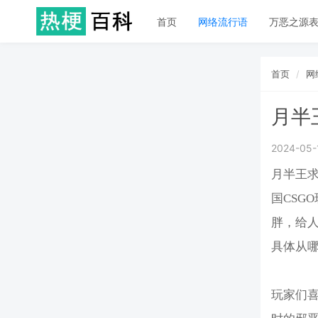
首页
网络流行语
万恶之源
首页
网
月半
2024-05-
月半王求
国CSG
胖，给
具体从
玩家们