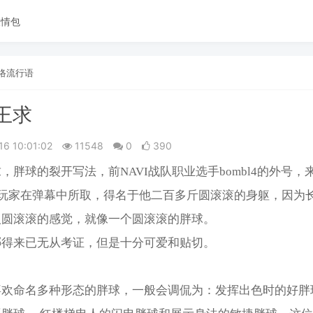
表情包
络流行语
王求
16 10:01:02
11548
0
390
，胖球的裂开写法，前NAVI战队职业选手bombl4的外号，
O玩家在弹幕中所取，得名于他二百多斤圆滚滚的身躯，因为
人圆滚滚的感觉，就像一个圆滚滚的胖球。
哪得来已无从考证，但是十分可爱和贴切。
喜欢命名多种形态的胖球，一般会调侃为：发挥出色时的好胖