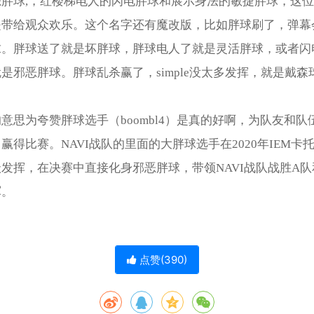
球,，红楼梯电人的闪电胖球和展示‌‌‌‌‌‌‌‌‌身法的敏捷胖球，这
是带给观众欢乐。这个名字还有魔改版，比如胖球刷了，弹幕
求。胖球送了就是坏胖球，胖球电人了就是灵活胖球，或者闪
是邪恶胖球。胖球乱杀赢了，simple没太多发挥，就是戴森
意思为夸赞胖球选手（boombl4）是真的好啊，为队友和队
赢得比赛。NAVI战队的里面的大胖球选手在2020年IEM卡
发挥，在决赛中直接化身邪恶胖球，带领NAVI战队战胜A队
军。
点赞(
390
)