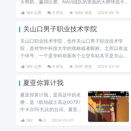
大帮助，赢得比赛。NAVI战队的里面的大胖球选手
在2020年IEM卡托维兹比赛中超级发挥，在决赛中直
384 点赞
0 评论
1688 浏览
2024-05-15
接化身邪恶胖球，带领NAVI战队战胜A队和G2，夺
得冠军。
关山口男子职业技术学院
关山口职业技术学院，也作关山口男子职业技术学
院，是对华中科技大学的戏称或者昵称。之所以有这
个绰号，一个是华科前面有个公交车站名字是关山
口，华科是工科院校，女少男多。人们通过这个梗来
386 点赞
0 评论
2691 浏览
2024-03-10
开玩笑地将华中科技大学称作关山口男子职业技术学
院。所以有了这个江湖绰号。
夏亚你算计我
夏亚你算计我，是高达中的名
梗，是《机动战士高达0079》
中卡尔玛·扎比的台词。夏亚平
日里对待卡尔玛完全是以友人
382
0
2024-03-01
的关系相处，但是说到头卡尔