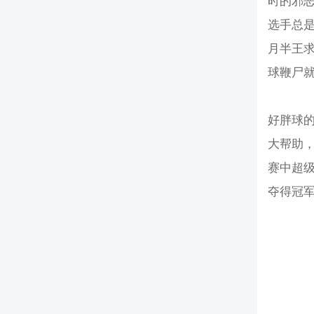
时的邪恶胖
选手总
月半王
球鞭尸就
好胖球的
大帮助，
赛中超级
夺得冠