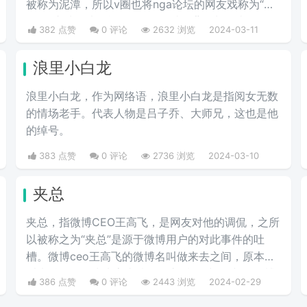
被称为泥潭，所以v圈也将nga论坛的网友戏称为“泥
哥”，这种用法可能源自nga网站的背景颜色类似于泥
382 点赞
0 评论
2632 浏览
2024-03-11
土的颜色，因此用户们开始将这些常驻者称为"泥
哥"。
浪里小白龙
浪里小白龙，作为网络语，浪里小白龙是指阅女无数
的情场老手。代表人物是吕子乔、大师兄，这也是他
的绰号。
383 点赞
0 评论
2736 浏览
2024-03-10
夹总
夹总，指微博CEO王高飞，是网友对他的调侃，之所
以被称之为“夹总”是源于微博用户的对此事件的吐
槽。微博ceo王高飞的微博名叫做来去之间，原本是
叫来总的。因为来字去掉一竖之后是“夹”，并且微博
386 点赞
0 评论
2443 浏览
2024-02-29
把屏蔽敏感字的行为称为“夹”，所以来去之间喜提夹