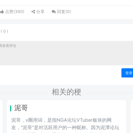
点赞(
390
)
分享
回复(
0
)
表
(
0
)
登录
相关的梗
泥哥
泥哥，v圈用词，是指NGA论坛VTuber板块的网
友，"泥哥"是对活跃用户的一种昵称。因为泥潭论坛